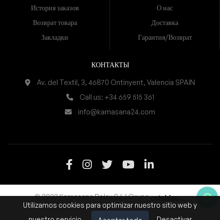
История заказов
О нас
Возврат товара
Доставка
Закладки
Гарантия/Возврат
КОНТАКТЫ
Av. del Textil, 3, 46870 Ontinyent, Valencia SPAIN
Call us:
+34 659 515 361
info@kamasana24.com
© 2022 Kamasana Relax S.L | Grupo
Utilizamos
cookies
para optimizar nuestro sitio web y
nuestro servicio.
Desactivar